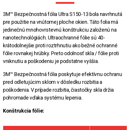
3M™ Bezpečnostná fólia Ultra S150-13 bola navrhnutá
pre použitie na vnútornej ploche okien. Táto folia má
jedinečnú mnohovrstevnú konštrukciu založenú na
nanotechnológiách. Ultraochranné fólie sú 40-
krátodolnejšie proti roztrhnutiu ako bežné ochranné
fólie rovnakej hrúbky. Preto odolnosť skla / fólie proti
vniknutiu a poškodeniu je podstatne vyššia.
3M™ Bezpečnostná fólia poskytuje efektívnu ochranu
pred odletujúcim sklom v dôsledku rozbitia a
poškodenia. V prípade rozbitia, čiastočky skla držia
pohromade vďaka systému lepenia.
Konštrukcia fólie: