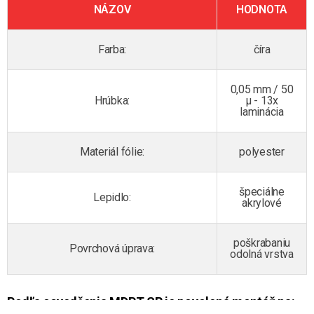
NÁZOV
HODNOTA
Farba:
číra
0,05 mm / 50
Hrúbka:
µ - 13x
laminácia
Materiál fólie:
polyester
špeciálne
Lepidlo:
akrylové
poškrabaniu
Povrchová úprava:
odolná vrstva
Podľa osvedčenia MDPT SR je povolená montáž na: